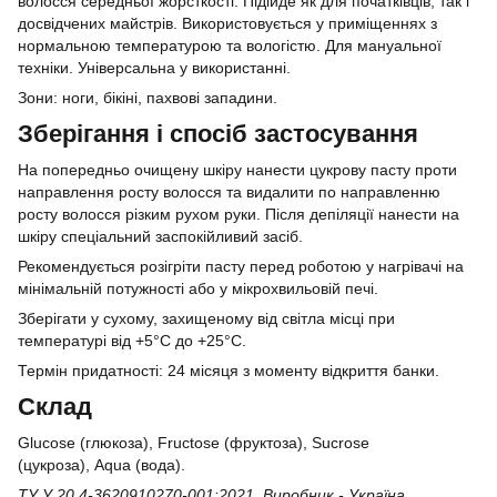
волосся середньої жорсткості. Підійде як для початківців, так і
досвідчених майстрів. Використовується у приміщеннях з
нормальною температурою та вологістю. Для мануальної
техніки. Універсальна у використанні.
Зони: ноги, бікіні, пахвові западини.
Зберігання і спосіб застосування
На попередньо очищену шкіру нанести цукрову пасту проти
направлення росту волосся та видалити по направленню
росту волосся різким рухом руки. Після депіляції нанести на
шкіру спеціальний заспокійливий засіб.
Рекомендується розігріти пасту перед роботою у нагрівачі на
мінімальній потужності або у мікрохвильовій печі.
Зберігати у сухому, захищеному від світла місці при
температурі від +5°C до +25°C.
Термін придатності: 24 місяця з моменту відкриття банки.
Склад
Glucose (глюкоза), Fructose (фруктоза), Sucrose
(цукроза), Aqua (вода).
ТУ У 20.4-3620910270-001:2021
. Виробник - Україна.