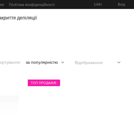
UAH
Вхід
лог
Політика конфіденційності
криття депіляції
ортування:
за популярністю
Відображення:
ТОП ПРОДАЖІВ