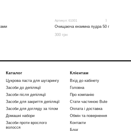
1
Артикул: 61001
тами
Очищаюча ензимна пудра 50 г
300 грн
Каталог
Клієнтам
Цукрова паста для шугарингу
Вхід до кабінету
Засоби до депіляції
Головна
Засоби після депіляції
Про компанію
Засоби для закриття депіляції
Стати частиною Bute
Засоби для догляду за тілом
Оплата і доставка
Домашні набори
Обмін та повернення
Засоби проти врослого
Контакти
волосся
Блог