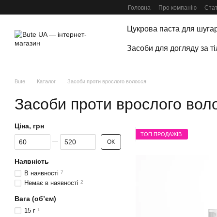
Перейти до основного контенту
Головна
Про компанію
Стат
Цукрова паста для шуга
Засоби для догляду за т
Bute
Каталог
Засоби проти врослого волосся
Засоби проти врослого вол
Ціна, грн
ТОП ПРОДАЖІВ
Від Ціна, грн
До Ціна, грн
ОК
Наявність
В наявності
7
Немає в наявності
2
Вага (об’єм)
15 г
1