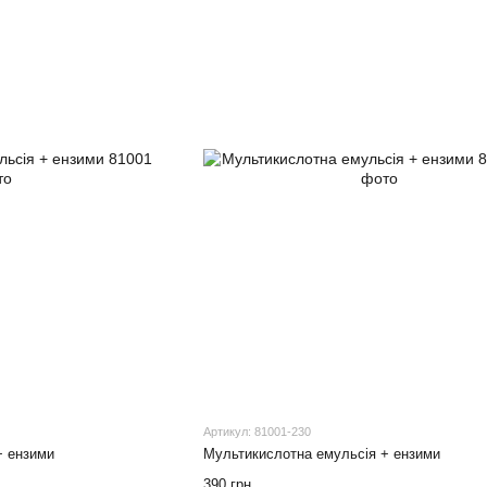
Артикул: 81001-230
+ ензими
Мультикислотна емульсія + ензими
390 грн