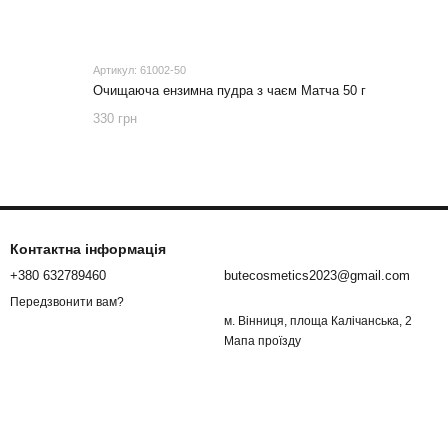
Артикул: 61002-50
Очищаюча ензимна пудра з чаєм Матча 50 г
330 грн
Контактна інформація
+380 632789460
butecosmetics2023@gmail.com
Передзвонити вам?
м. Вінниця, площа Калічанська, 2
Мапа проїзду