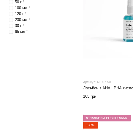
50 г
2
100 мл
1
120 г
1
230 мл
1
30 г
1
65 мл
2
Артикул: 61007-50
Лосьйон з АНА і РНА кисл
165 грн
ФІНАЛЬНИЙ РОЗПРОДАЖ
−30%