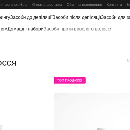
и частиною Bute
Оплата і доставка
Обмін та повернення
Контакти
Б
рингу
Засоби до депіляції
Засоби після депіляції
Засоби для за
ілом
Домашні набори
Засоби проти врослого волосся
осся
С
ТОП ПРОДАЖІВ