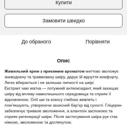
Купити
Замовити швидко
До обраного
Порівняти
Опис
Живильний крем з приємним ароматом
миттєво зволожує
зневоднену та травмовану шкіру, дарує їй відчуття комфорту.
Легко вбирається і не залишає липкості на шкірі.
Екстракт чаю матча — потужний антиоксидант, який захищає
шкіру від впливу навколишнього середовища та сприяє її
відновленню. Олії ши та кокосу глибоко живлять і
пом’якшують, утворюючи захисний бар’єр від сухості. Гліцерин
забезпечує тривале зволоження, а алантоїн заспокоює та
сприяє регенерації шкіри. Після застосування шкіра рук стає
ніжною, зволоженою та доглянутою.