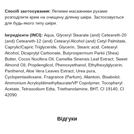
Спосіб застосування:
Легкими масажними рухами
розподілити крем на очищену ділянку шкіри. Застосовується
для будь-якого типу шкіри.
Інгредієнти (INCI):
Aqua, Glyceryl Stearate (and) Ceteareth-20
(and) Ceteareth-12 (and) Cetearyl Alcohol (and) Cetyl Palmitate,
Caprylic/Capric Triglyceride, Glycerin, Stearic acid, Cetearyl
Alcohol, Dicaprylyl Carbonate, Butyrospermum Parkii (Shea)
Butter, Cocos Nucifera Oil, Camellia Sinensis Leaf Extract, Sweet
Almond Oil, Propilenglicol, Phenoxyethanol, Ethylhexylglycerin,
Panthenol, Aloe Vera Leaves Extract, Urea pura,
Cyclopentasiloxane, Fragrance (Parfum), Allantoin, Bisabolol,
Ammonium Acryloyldimethyltaurate/VP Copolymer, Tocopheryl
Acetate, Tetrasodium Edta, Triethanolamine, ВНТ, CI 19140, CI
42090.
Відгуки