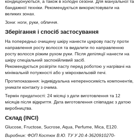
кондиціонуються, а також в холодні сезони. Для мануальної та
бандажної техніки. Рекомендується використовувати на
великих зонах.
Зони: ноги, руки, обличчя.
Зберігання і спосіб застосування
На попередньо очищену шкіру нанести цукрову пасту проти
направлення росту волосся та видалити по направленню
росту волосся різким рухом руки. Після депіляції нанести на
шкіру спеціальний заспокійливий засіб.
Рекомендується розігріти пасту перед роботою у нагрівачі на
мінімальній потужності або у мікрохвильовій печі.
Протипоказання: індивідуальна непереносимість компонентів,
уникати контакту з очима.
Термін придатності: 24 місяці з дати виготовлення та 12
місяців після відкриття. Дата виготовлення співпадає з датою
виробництва.
Склад (INCI)
Glucose, Fructose, Sucrose, Aqua, Perfume, Mica, Е120.
Виробник: ФОП Костюк В.Ю. ТУ У 20.4-3620910270-