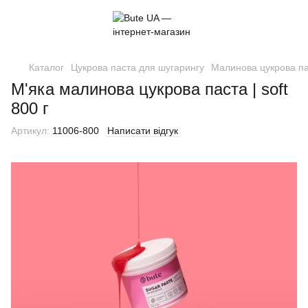
Каталог
Цукрова паста для шугарингу
Малинова цукрова п
М'яка малинова цукрова паста | soft
800 г
Артикул:
11006-800
Написати відгук