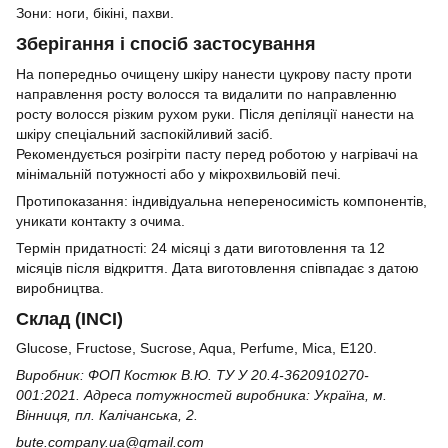
Зони: ноги, бікіні, пахви.
Зберігання і спосіб застосування
На попередньо очищену шкіру нанести цукрову пасту проти
направлення росту волосся та видалити по направленню
росту волосся різким рухом руки. Після депіляції нанести на
шкіру спеціальний заспокійливий засіб.
Рекомендується розігріти пасту перед роботою у нагрівачі на
мінімальній потужності або у мікрохвильовій печі.
Протипоказання: індивідуальна непереносимість компонентів,
уникати контакту з очима.
Термін придатності: 24 місяці з дати виготовлення та 12
місяців після відкриття. Дата виготовлення співпадає з датою
виробництва.
Склад (INCI)
Glucose, Fructose, Sucrose, Aqua, Perfume, Mica, Е120.
Виробник: ФОП Костюк В.Ю. ТУ У 20.4-3620910270-
001:2021. Адреса потужностей виробника: Україна, м.
Вінниця, пл. Калічанська, 2.
bute.company.ua@gmail.com