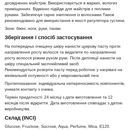
досвідчених майстрів. Використовується в жарких, вологих
приміщеннях. Відмінно підійде для майстрів з теплими
руками. Забезпечує гарне зчеплення із волосками.Також
рекомендовано для використання в якості регулятора густини.
Зони: бікіні, ноги, руки, пахви.
Зберігання і спосіб застосування
На попередньо очищену шкіру нанести цукрову пасту проти
направлення росту волосся та видалити по направленню
росту волосся різким рухом руки. Після депіляції нанести на
шкіру спеціальний заспокійливий засіб.
Рекомендується розігріти пасту перед роботою у нагрівачі на
мінімальній потужності або у мікрохвильовій печі.
Протипоказання: індивідуальна непереносимість компонентів,
уникати контакту з очима.
Термін придатності: 24 місяці з дати виготовлення та 12
місяців після відкриття. Дата виготовлення співпадає з датою
виробництва.
Склад (INCI)
Glucose, Fructose, Sucrose, Aqua, Perfume, Mica, Е120.