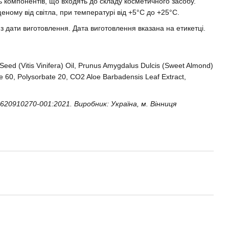
 компонентів, що входять до складу косметичного засобу.
щеному від світла, при температурі від +5°C до +25°C.
 з дати виготовлення. Дата виготовлення вказана на етикетці.
Seed (Vitis Vinifera) Oil, Prunus Amygdalus Dulcis (Sweet Almond)
ate 60, Polysorbate 20, CO2 Aloe Barbadensis Leaf Extract,
20910270-001:2021. Виробник: Україна, м. Вінниця