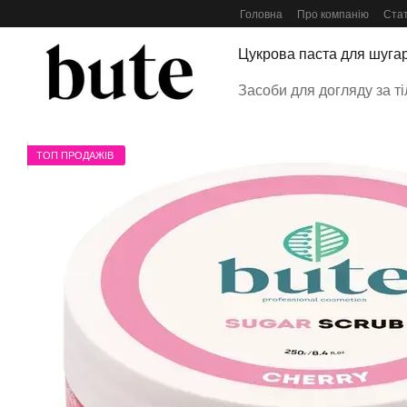
Перейти до основного контенту
Головна
Про компанію
Стат
Цукрова паста для шуга
Засоби для догляду за т
ТОП ПРОДАЖІВ