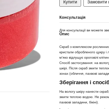
Купити
Замовити
Консультація
Для консультації ви можете зв
Опис
Скраб з комплексом рослинних 
кристали обробленого цукру і 
м'яко відлущує ороговілі клітин
Спосіб застосування: на волог
шкірі. Після скраб змити тепл
зонах (обличчя, пахвові западин
Зберігання і спосі
На вологу шкіру нанести скраб
змити теплою водою. Не реком
пахвові западини, бікіні).