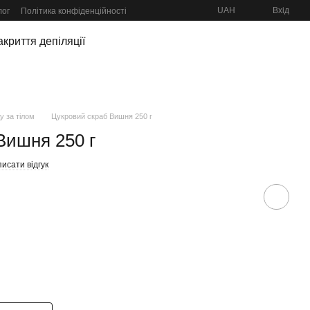
UAH
Вхід
лог
Політика конфіденційності
криття депіляції
у за тілом
Цукровий скраб Вишня 250 г
Вишня 250 г
исати відгук