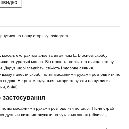
 швидко
ернутися на нашу сторінку Instagram.
масел, екстрактом алое та вітаміном Е. В основі скрабу
лише натуральні масла. Він ніжно та делікатно очищає шкіру,
и. Дарує шкірі гладкість, свіжість і здорове сяяння.
у шкіру нанести скраб, потім масажними рухами розподілити по
ою водою. Не рекомендується використовувати на чутливих
и, бікіні).
б застосування
, потім масажними рухами розподілити по шкірі. Після скраб
ендується використовувати на чутливих зонах (обличчя,