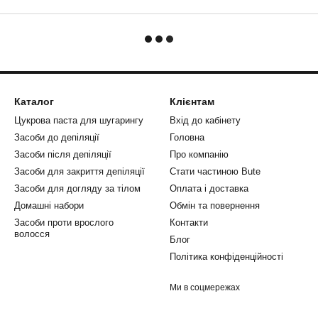
Каталог
Клієнтам
Цукрова паста для шугарингу
Вхід до кабінету
Засоби до депіляції
Головна
Засоби після депіляції
Про компанію
Засоби для закриття депіляції
Стати частиною Bute
Засоби для догляду за тілом
Оплата і доставка
Домашні набори
Обмін та повернення
Засоби проти врослого
Контакти
волосся
Блог
Політика конфіденційності
Ми в соцмережах