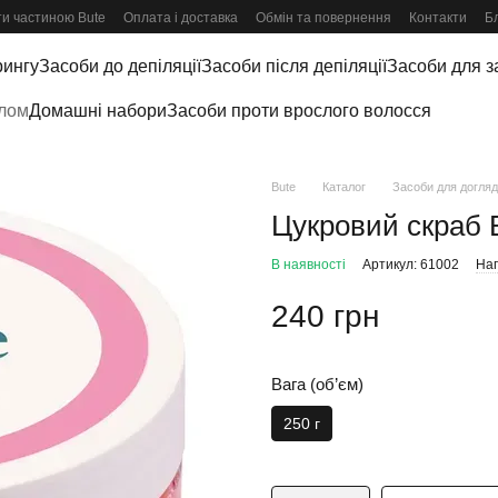
и частиною Bute
Оплата і доставка
Обмін та повернення
Контакти
Б
рингу
Засоби до депіляції
Засоби після депіляції
Засоби для за
ілом
Домашні набори
Засоби проти врослого волосся
Bute
Каталог
Засоби для догляд
Цукровий скраб 
В наявності
Артикул: 61002
Нап
240 грн
Вага (об’єм)
250 г