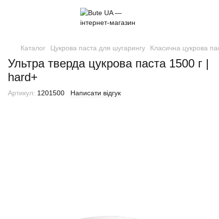
Каталог
Цукрова паста для шугарингу
Класична цукрова па
Ультра тверда цукрова паста 1500 г |
hard+
Артикул:
1201500
Написати відгук