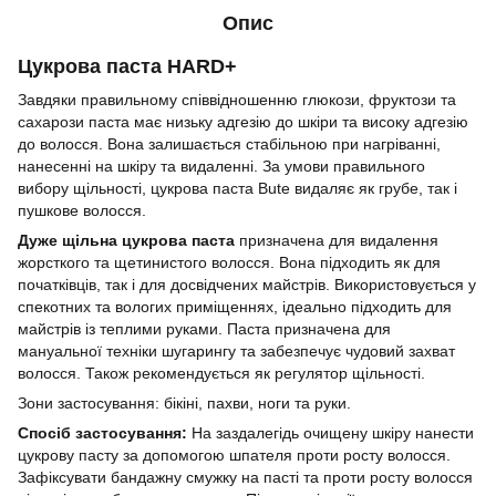
Опис
Цукрова паста HARD+
Завдяки правильному співвідношенню глюкози, фруктози та
сахарози паста має низьку адгезію до шкіри та високу адгезію
до волосся. Вона залишається стабільною при нагріванні,
нанесенні на шкіру та видаленні. За умови правильного
вибору щільності, цукрова паста Bute видаляє як грубе, так і
пушкове волосся.
Дуже щільна цукрова паста
призначена для видалення
жорсткого та щетинистого волосся. Вона підходить як для
початківців, так і для досвідчених майстрів. Використовується у
спекотних та вологих приміщеннях, ідеально підходить для
майстрів із теплими руками. Паста призначена для
мануальної техніки шугарингу та забезпечує чудовий захват
волосся. Також рекомендується як регулятор щільності.
Зони застосування: бікіні, пахви, ноги та руки.
Спосіб застосування:
На заздалегідь очищену шкіру нанести
цукрову пасту за допомогою шпателя проти росту волосся.
Зафіксувати бандажну смужку на пасті та проти росту волосся