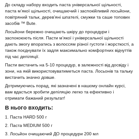
До складу набору входить паста універсальної щільності,
паста м’якої щільності, очищаючий і заспокійливий лосьйони,
повітряний тальк, дерев’яні шпателі, смужки та саше топових
засобів ™ Bute.
Лосьйони бережно очищають шкіру до процедури і
заспокоюють після. Пасти м’якої і універсальної щільності
дають змогу впоратись з волоссям різної густоти і жорсткості, а
також поєднувати їх задля максимально комфортних відчуттів
під час депіляції.
Пасти вистачить на 5-10 процедур, в залежності від досвіду і
зони, на якій використовуватиметься паста. Лосьонів та тальку
вистачить значно довше.
Дотримуючись порад, які зазначені в нашому онлайн курсі,
вам вдасться зробити депіляцію легко та ефективно і
отримати бажаний результат!
В нього входить:
1. Паста HARD 500 г
2. Паста MEDIUM 500 г
3. Лосьйон очищаючий ДО процедури 200 мл