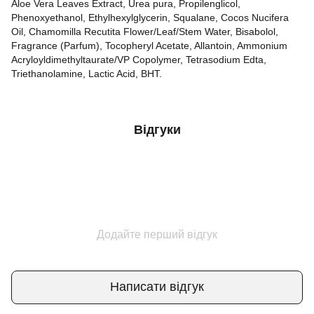
Aloe Vera Leaves Extract, Urea pura, Propilenglicol,
Phenoxyethanol, Ethylhexylglycerin, Squalane, Cocos Nucifera
Oil, Chamomilla Recutita Flower/Leaf/Stem Water, Bisabolol,
Fragrance (Parfum), Tocopheryl Acetate, Allantoin, Ammonium
Acryloyldimethyltaurate/VP Copolymer, Tetrasodium Edta,
Triethanolamine, Lactic Acid, BHT.
Відгуки
Додайте перший відгук
Написати відгук