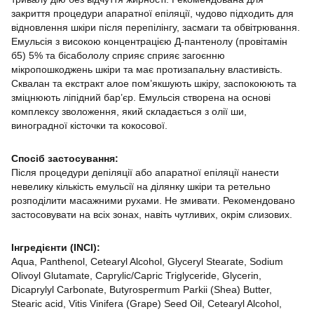
закриття процедури апаратної епіляції, чудово підходить для
відновлення шкіри після перепілінгу, засмаги та обвітрювання.
Емульсія з високою концентрацією Д-пантенолу (провітамін
б5) 5% та бісабололу сприяє сприяє загоєнню
мікропошкоджень шкіри та має протизапальну властивість.
Сквалан та екстракт алое пом’якшують шкіру, заспокоюють та
зміцнюють ліпідний бар’єр. Емульсія створена на основі
комплексу зволоження, який складається з олії ши,
виноградної кісточки та кокосової.
Спосіб застосування:
Після процедури депіляції або апаратної епіляції нанести
невелику кількість емульсії на ділянку шкіри та ретельно
розподілити масажними рухами. Не змивати. Рекомендовано
застосовувати на всіх зонах, навіть чутливих, окрім слизових.
Інгредієнти (INCI):
Aqua, Panthenol, Cetearyl Alcohol, Glyceryl Stearate, Sodium
Olivoyl Glutamate, Caprylic/Capric Triglyceride, Glycerin,
Dicaprylyl Carbonate, Butyrospermum Parkii (Shea) Butter,
Stearic acid, Vitis Vinifera (Grape) Seed Oil, Cetearyl Alcohol,