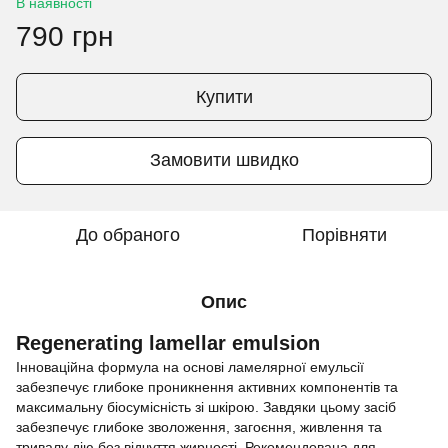
В наявності
790 грн
Купити
Замовити швидко
До обраного
Порівняти
Опис
Regenerating lamellar emulsion
Інноваційна формула на основі ламелярної емульсії
забезпечує глибоке проникнення активних компонентів та
максимальну біосумісність зі шкірою. Завдяки цьому засіб
забезпечує глибоке зволоження, загоєння, живлення та
тривалу дію без відчуття жирності. Рекомендована для