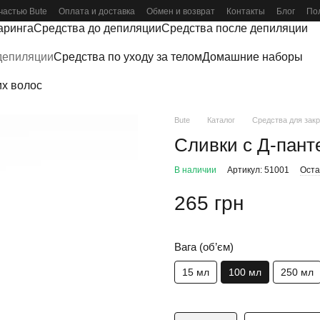
частью Bute
Оплата и доставка
Обмен и возврат
Контакты
Блог
По
аринга
Средства до депиляции
Средства после депиляции
депиляции
Средства по уходу за телом
Домашние наборы
х волос
Bute
Каталог
Средства для зак
Сливки с Д-пант
В наличии
Артикул: 51001
Оста
265 грн
Вага (об’єм)
15 мл
100 мл
250 мл