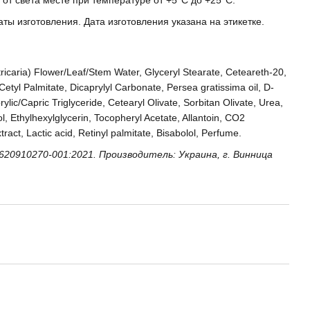
от света месте при температуре от +5°C до +25°C.
аты изготовления. Дата изготовления указана на этикетке.
icaria) Flower/Leaf/Stem Water, Glyceryl Stearate, Ceteareth-20,
Cetyl Palmitate, Dicaprylyl Carbonate, Persea gratissima oil, D-
ylic/Capric Triglyceride, Cetearyl Olivate, Sorbitan Olivate, Urea,
, Ethylhexylglycerin, Tocopheryl Acetate, Allantoin, CO2
ract, Lactic acid, Retinyl palmitate, Bisabolol, Perfume.
620910270-001:2021. Производитель: Украина, г. Винница