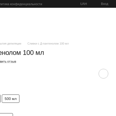
UAH
Вход
литика конфиденциальности
рытия депиляции
Сливки с Д-пантенолом 100 мл
енолом 100 мл
вить отзыв
500 мл