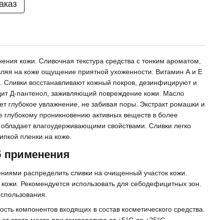
аказ
нения кожи. Сливочная текстура средства с тонким ароматом,
вляя на коже ощущение приятной ухоженности. Витамин А и Е
. Сливки восстанавливают кожный покров, дезинфицируют и
одит Д-пантенол, заживляющий повреждение кожи. Масло
ет глубокое увлажнение, не забивая поры. Экстракт ромашки и
е глубокому проникновению активных веществ в более
а обладает влагоудерживающими свойствами. Сливки легко
ипкой пленки на коже.
б применения
иями распределить сливки на очищенный участок кожи.
 кожи. Рекомендуется использовать для себодефицитных зон.
использования.
сть компонентов входящих в состав косметического средства.