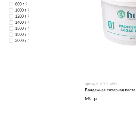
800 г
6
1000 г
2
1200 г
6
1400 г
5
1500 г
6
1800 г
2
3000 г
6
Артикул: 11001-1200
Бандажная сахарная паста 
540 грн