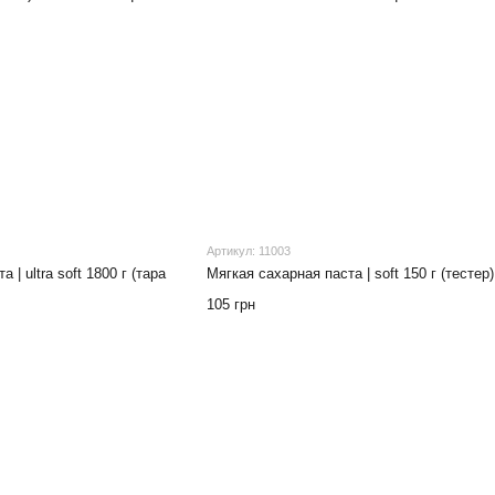
Артикул: 11003
| ultra soft 1800 г (тара
Мягкая сахарная паста | soft 150 г (тестер)
105 грн