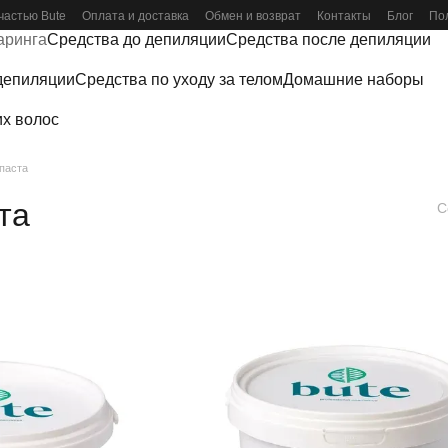
частью Bute
Оплата и доставка
Обмен и возврат
Контакты
Блог
По
аринга
Средства до депиляции
Средства после депиляции
депиляции
Средства по уходу за телом
Домашние наборы
х волос
паста
та
С