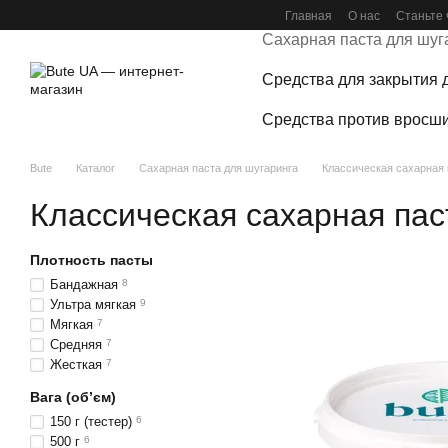
Перейти к основному контенту
Главная
О нас
Станьте 
Сахарная паста для шуг
Средства для закрытия 
Средства против вросши
Bute
Каталог
Сахарная паста для шугаринга
Классическая сахарная 
Классическая сахарная пас
Плотность пасты
Бандажная
8
Ультра мягкая
9
Мягкая
7
Средняя
7
Жесткая
7
Вага (об’єм)
150 г (тестер)
6
500 г
6